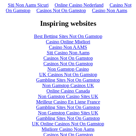
Siti Non Aams Sicuri
Online Casino Nederland
Casino Not
On Gamstop
Casinos Not On Gamstop
Casino Non Aams
Inspiring websites
Best Betting Sites Not On Gamstop
Casino Online Migliori
Casino Non AAMS
Siti Casino Non Aams
Casinos Not On Gamstop
Casinos Not On Gamstop
Non Gamstop Casino
UK Casinos Not On Gamstop
Gambling Sites Not On Gamstop
Non Gamstop Casinos UK
Online Casino Canada
Non Gamstop Casino Sites UK
Meilleur Casino En Ligne France
Gambling Sites Not On Gamstop
Non Gamstop Casino Sites UK
Gambling Sites Not On Gamstop
UK Online Casinos Not On Gamstop
Migliore Casino Non Aams
Casinos Not On Gamstop