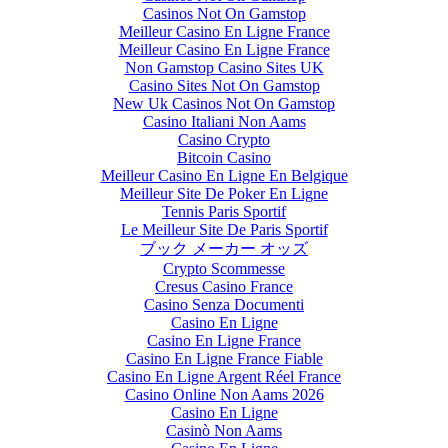
Casinos Not On Gamstop
Meilleur Casino En Ligne France
Meilleur Casino En Ligne France
Non Gamstop Casino Sites UK
Casino Sites Not On Gamstop
New Uk Casinos Not On Gamstop
Casino Italiani Non Aams
Casino Crypto
Bitcoin Casino
Meilleur Casino En Ligne En Belgique
Meilleur Site De Poker En Ligne
Tennis Paris Sportif
Le Meilleur Site De Paris Sportif
ブック メーカー オッズ
Crypto Scommesse
Cresus Casino France
Casino Senza Documenti
Casino En Ligne
Casino En Ligne France
Casino En Ligne France Fiable
Casino En Ligne Argent Réel France
Casino Online Non Aams 2026
Casino En Ligne
Casinò Non Aams