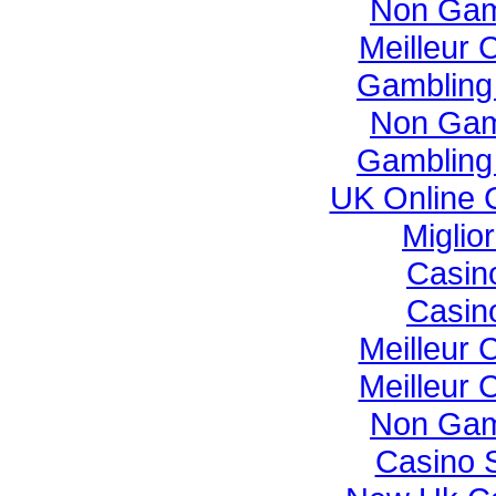
Non Gam
Meilleur 
Gambling
Non Gam
Gambling
UK Online 
Miglio
Casin
Casin
Meilleur 
Meilleur 
Non Gam
Casino 