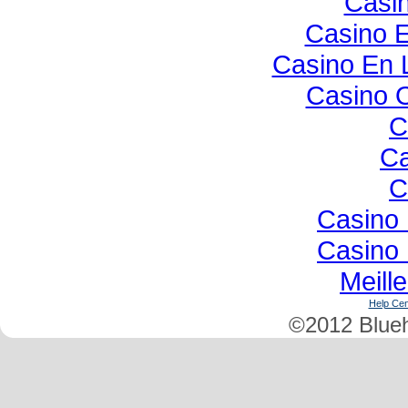
Casin
Casino E
Casino En 
Casino 
C
Ca
C
Casino 
Casino 
Meill
Help Cen
©2012 Blueho