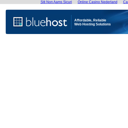
Siti Non Aams Sicuri
Online Casino Nederland
Ca
Affordable, Reliable
Web Hosting Solutions