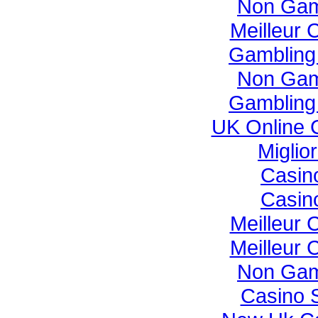
Non Gam
Meilleur 
Gambling
Non Gam
Gambling
UK Online 
Miglio
Casin
Casin
Meilleur 
Meilleur 
Non Gam
Casino 