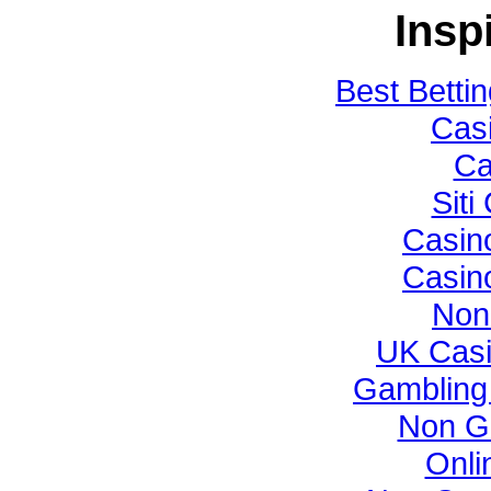
Insp
Best Betti
Casi
Ca
Sit
Casin
Casin
Non
UK Cas
Gambling
Non G
Onli