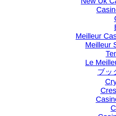
New Uk C
Casin
Meilleur Ca
Meilleur 
Ten
Le Meille
ブッ
Cr
Cres
Casin
C