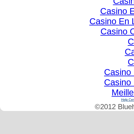
Casin
Casino E
Casino En 
Casino 
C
Ca
C
Casino 
Casino 
Meill
Help Cen
©2012 Blueho