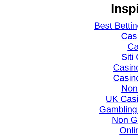
Insp
Best Betti
Casi
Ca
Sit
Casin
Casin
Non
UK Cas
Gambling
Non G
Onli