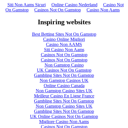
Siti Non Aams Sicuri
Online Casino Nederland
Casino Not
On Gamstop
Casinos Not On Gamstop
Casino Non Aams
Inspiring websites
Best Betting Sites Not On Gamstop
Casino Online Migliori
Casino Non AAMS
Siti Casino Non Aams
Casinos Not On Gamstop
Casinos Not On Gamstop
Non Gamstop Casino
UK Casinos Not On Gamstop
Gambling Sites Not On Gamstop
Non Gamstop Casinos UK
Online Casino Canada
Non Gamstop Casino Sites UK
Meilleur Casino En Ligne France
Gambling Sites Not On Gamstop
Non Gamstop Casino Sites UK
Gambling Sites Not On Gamstop
UK Online Casinos Not On Gamstop
Migliore Casino Non Aams
Casinos Not On Gamstop