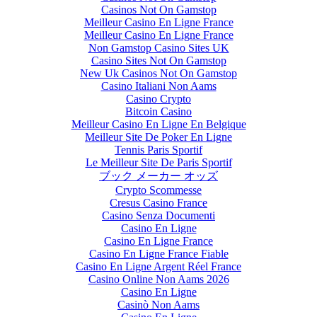
Casinos Not On Gamstop
Meilleur Casino En Ligne France
Meilleur Casino En Ligne France
Non Gamstop Casino Sites UK
Casino Sites Not On Gamstop
New Uk Casinos Not On Gamstop
Casino Italiani Non Aams
Casino Crypto
Bitcoin Casino
Meilleur Casino En Ligne En Belgique
Meilleur Site De Poker En Ligne
Tennis Paris Sportif
Le Meilleur Site De Paris Sportif
ブック メーカー オッズ
Crypto Scommesse
Cresus Casino France
Casino Senza Documenti
Casino En Ligne
Casino En Ligne France
Casino En Ligne France Fiable
Casino En Ligne Argent Réel France
Casino Online Non Aams 2026
Casino En Ligne
Casinò Non Aams