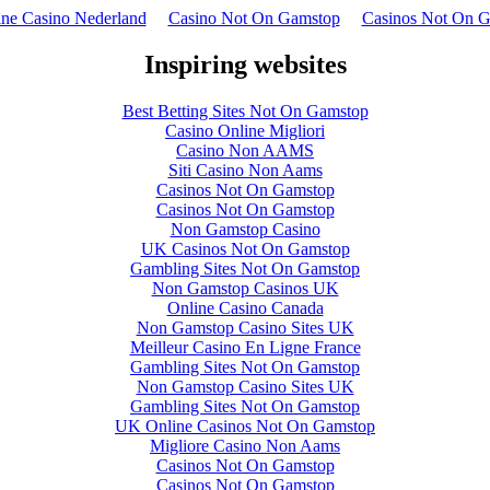
ine Casino Nederland
Casino Not On Gamstop
Casinos Not On 
Inspiring websites
Best Betting Sites Not On Gamstop
Casino Online Migliori
Casino Non AAMS
Siti Casino Non Aams
Casinos Not On Gamstop
Casinos Not On Gamstop
Non Gamstop Casino
UK Casinos Not On Gamstop
Gambling Sites Not On Gamstop
Non Gamstop Casinos UK
Online Casino Canada
Non Gamstop Casino Sites UK
Meilleur Casino En Ligne France
Gambling Sites Not On Gamstop
Non Gamstop Casino Sites UK
Gambling Sites Not On Gamstop
UK Online Casinos Not On Gamstop
Migliore Casino Non Aams
Casinos Not On Gamstop
Casinos Not On Gamstop