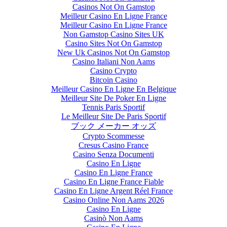
Casinos Not On Gamstop
Meilleur Casino En Ligne France
Meilleur Casino En Ligne France
Non Gamstop Casino Sites UK
Casino Sites Not On Gamstop
New Uk Casinos Not On Gamstop
Casino Italiani Non Aams
Casino Crypto
Bitcoin Casino
Meilleur Casino En Ligne En Belgique
Meilleur Site De Poker En Ligne
Tennis Paris Sportif
Le Meilleur Site De Paris Sportif
ブック メーカー オッズ
Crypto Scommesse
Cresus Casino France
Casino Senza Documenti
Casino En Ligne
Casino En Ligne France
Casino En Ligne France Fiable
Casino En Ligne Argent Réel France
Casino Online Non Aams 2026
Casino En Ligne
Casinò Non Aams