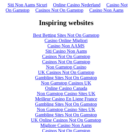
Siti Non Aams Sicuri
Online Casino Nederland
Casino Not
On Gamstop
Casinos Not On Gamstop
Casino Non Aams
Inspiring websites
Best Betting Sites Not On Gamstop
Casino Online Migliori
Casino Non AAMS
Siti Casino Non Aams
Casinos Not On Gamstop
Casinos Not On Gamstop
Non Gamstop Casino
UK Casinos Not On Gamstop
Gambling Sites Not On Gamstop
Non Gamstop Casinos UK
Online Casino Canada
Non Gamstop Casino Sites UK
Meilleur Casino En Ligne France
Gambling Sites Not On Gamstop
Non Gamstop Casino Sites UK
Gambling Sites Not On Gamstop
UK Online Casinos Not On Gamstop
Migliore Casino Non Aams
Casinos Not On Gamstop