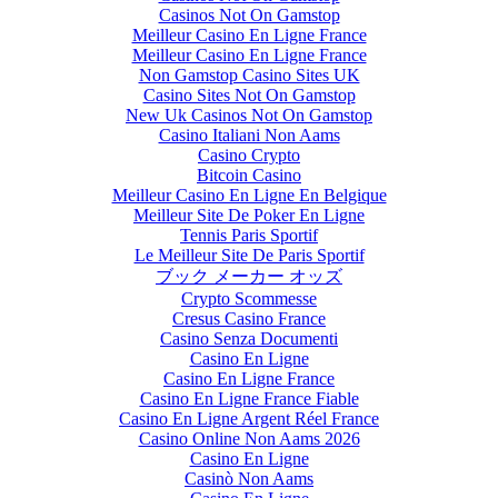
Casinos Not On Gamstop
Meilleur Casino En Ligne France
Meilleur Casino En Ligne France
Non Gamstop Casino Sites UK
Casino Sites Not On Gamstop
New Uk Casinos Not On Gamstop
Casino Italiani Non Aams
Casino Crypto
Bitcoin Casino
Meilleur Casino En Ligne En Belgique
Meilleur Site De Poker En Ligne
Tennis Paris Sportif
Le Meilleur Site De Paris Sportif
ブック メーカー オッズ
Crypto Scommesse
Cresus Casino France
Casino Senza Documenti
Casino En Ligne
Casino En Ligne France
Casino En Ligne France Fiable
Casino En Ligne Argent Réel France
Casino Online Non Aams 2026
Casino En Ligne
Casinò Non Aams